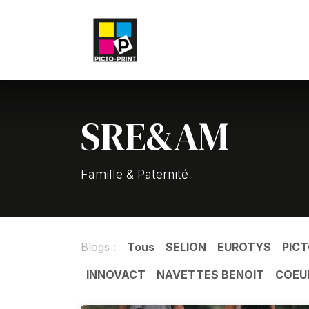
Se rendre au contenu
Accueil
Contact
Blog
SRE&AM
Famille & Paternité
Blogs :
Tous
SELION
EUROTYS
PICT
INNOVACT
NAVETTES BENOIT
COEU