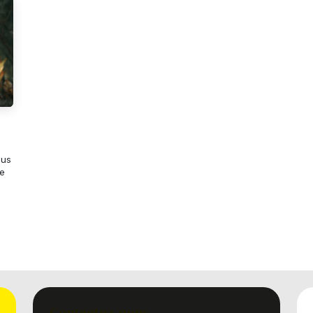
S
dus
le
Contactez-nous