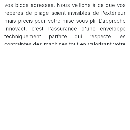
vos blocs adresses. Nous veillons à ce que vos
repères de pliage soient invisibles de l'extérieur
mais précis pour votre mise sous pli. L'approche
Innovact, c'est l'assurance d'une enveloppe
techniquement parfaite qui respecte les
contraintes des machines tout en valorisant votre
identité visuelle.
in
PICTO-PRINT
Jessica DI SALVO
24 juin 2026
PARTAGER CET ARTICLE