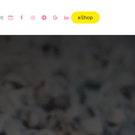
eShop
00