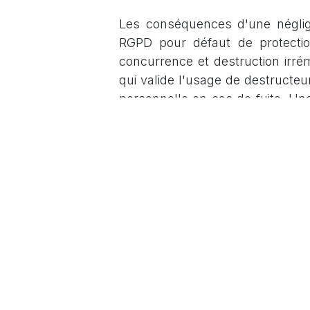
Les conséquences d'une néglig
RGPD pour défaut de protection,
concurrence et destruction irré
qui valide l'usage de destructe
personnelle en cas de fuite. Une
une preuve exploitable qui finit 
La solution Innovact repose su
tous vos flux critiques. Notre 
pointe et une délégation humain
documentaire. Nous ne nous cont
une barrière technologique in
poussière anonyme et inexploita
in
PICTO-PRINT