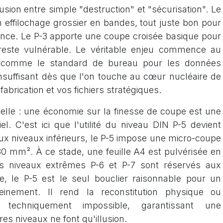
sion entre simple "destruction" et "sécurisation". Le
n effilochage grossier en bandes, tout juste bon pour
ance. Le P-3 apporte une coupe croisée basique pour
reste vulnérable. Le véritable enjeu commence au
é comme le standard de bureau pour les données
insuffisant dès que l'on touche au cœur nucléaire de
fabrication et vos fichiers stratégiques.
elle : une économie sur la finesse de coupe est une
iel. C'est ici que l'utilité du niveau DIN P-5 devient
ux niveaux inférieurs, le P-5 impose une micro-coupe
30 mm². À ce stade, une feuille A4 est pulvérisée en
s niveaux extrêmes P-6 et P-7 sont réservés aux
e, le P-5 est le seul bouclier raisonnable pour un
einement. Il rend la reconstitution physique ou
techniquement impossible, garantissant une
tres niveaux ne font qu'illusion.