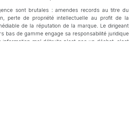
ence sont brutales : amendes records au titre du
 perte de propriété intellectuelle au profit de la
médiable de la réputation de la marque. Le dirigeant
urs bas de gamme engage sa responsabilité juridique
 information mal détruite n'est pas un déchet, c'est
tôt ou tard entre de mauvaises mains.
r l'implémentation rigoureuse du standard P-5 pour
approche combine une technologie de micro-coupe de
e experte pour auditer vos processus de fin de vie
entons pas de vider vos corbeilles, nous installons
franchissable qui transforme vos secrets en une
ble.